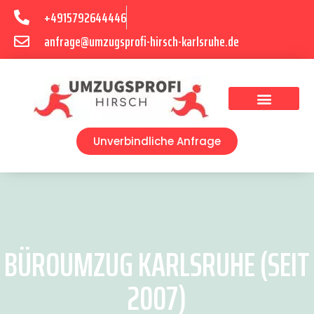
+4915792644446
anfrage@umzugsprofi-hirsch-karlsruhe.de
Umzugsunternehmen Karlsruhe
Umzugsservice Karlsruhe
Unverbindliche Anfrage
BÜROUMZUG KARLSRUHE (SEIT
2007)