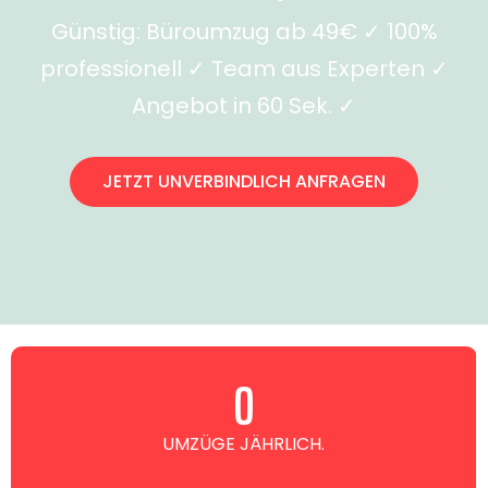
Günstig: Büroumzug ab 49€ ✓ 100%
professionell ✓ Team aus Experten ✓
Angebot in 60 Sek. ✓
JETZT UNVERBINDLICH ANFRAGEN
0
UMZÜGE JÄHRLICH.