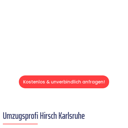
Expertenteam Ihren Umzug schnell, sicher
und effizient gestaltet. Lassen Sie uns den
schweren Teil übernehmen & freuen Sie sich
auf einen entspannten und kostengünstigen
Servive!
Kostenlos & unverbindlich anfragen!
Umzugsprofi Hirsch Karlsruhe