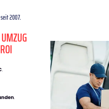
seit 2007.
N UMZUG
ROI
€
.
tunden
.