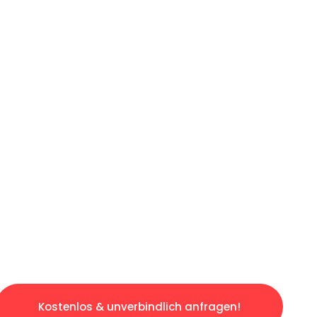
ICHES ANGEBOT IN
UNTER 60 S
gslosen & sorgenfreien Umzug in Karlsruhe: E
gestaltet. Lassen Sie uns den schweren Teil 
tspannten und kostengünstigen Servive!
Kostenlos & unverbindlich anfragen!