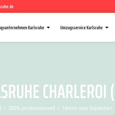
sruhe.de
gsunternehmen Karlsruhe
Umzugsservice Karlsruhe
RUHE CHARLEROI (S
✓ 100% professionell ✓ Team aus Experten ✓