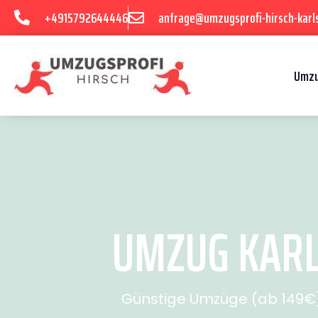
+4915792644446
anfrage@umzugsprofi-hirsch-karl
Umzu
UMZUG KARLS
Günstige Umzüge (ab 149€) 