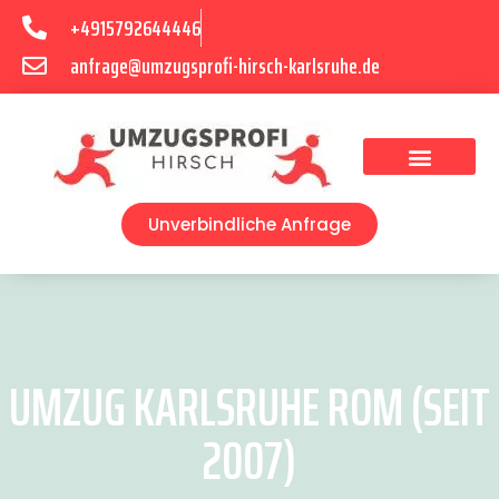
+4915792644446
anfrage@umzugsprofi-hirsch-karlsruhe.de
Umzugsunternehmen Karlsruhe
Umzugsservice Karlsruhe
Unverbindliche Anfrage
UMZUG KARLSRUHE ROM (SEIT
2007)