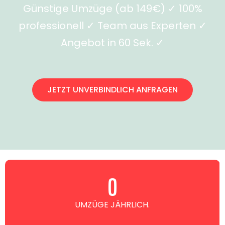
Günstige Umzüge (ab 149€) ✓ 100%
professionell ✓ Team aus Experten ✓
Angebot in 60 Sek. ✓
JETZT UNVERBINDLICH ANFRAGEN
0
UMZÜGE JÄHRLICH.