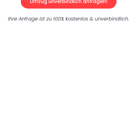
Umzug unverbindlich anfragen!
Ihre Anfrage ist zu 100% kostenlos & unverbindlich.
UNVERBINDLICHES ANGEBOT IN
UNTER 60 SEKUNDEN
:
Machen Sie sich bereit für einen
reibungslosen & sorgenfreien Umzug in
Karlsruhe: Erleben Sie, wie unser
Expertenteam Ihren Umzug schnell, sicher
und effizient gestaltet. Lassen Sie uns den
schweren Teil übernehmen & freuen Sie sich