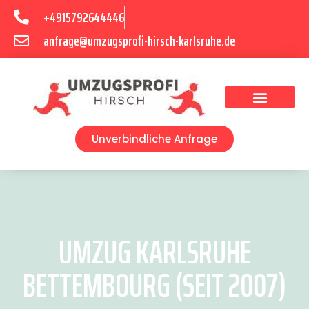
+4915792644446
anfrage@umzugsprofi-hirsch-karlsruhe.de
Umzugsunternehmen Karlsruhe
Umzugsservice Karlsruhe
Unverbindliche Anfrage
UMZUG KARLSRUHE
BETTEMBOURG (SEIT 2007)