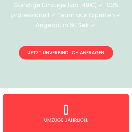
Günstige Umzüge (ab 149€) ✓ 100%
professionell ✓ Team aus Experten ✓
Angebot in 60 Sek. ✓
JETZT UNVERBINDLICH ANFRAGEN
0
UMZÜGE JÄHRLICH.