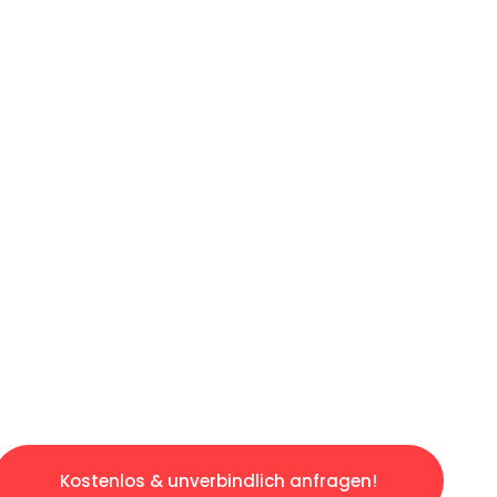
ICHES ANGEBOT IN
UNTER 60 S
gslosen & sorgenfreien Umzug in Karlsruhe: E
gestaltet. Lassen Sie uns den schweren Teil 
tspannten und kostengünstigen Servive!
Kostenlos & unverbindlich anfragen!