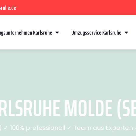
sruhe.de
gsunternehmen Karlsruhe
Umzugsservice Karlsruhe
LSRUHE MOLDE (SE
✓ 100% professionell ✓ Team aus Experten ✓