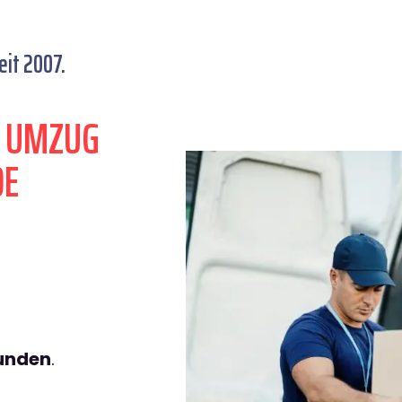
it 2007.
N UMZUG
DE
tunden
.