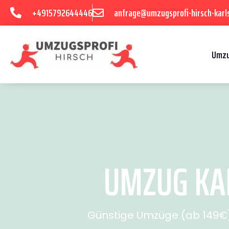
+4915792644446
anfrage@umzugsprofi-hirsch-karl
Umzu
UMZUG KAR
Günstige Umzüge (ab 149€) 