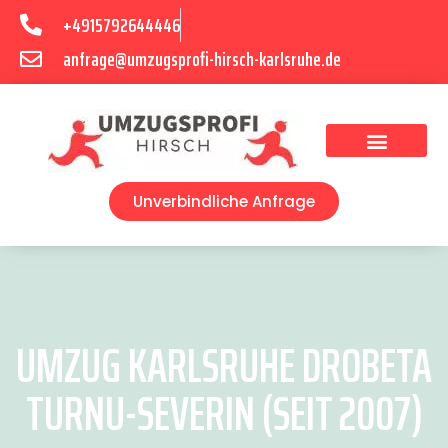
+4915792644446
anfrage@umzugsprofi-hirsch-karlsruhe.de
Umzugsunternehmen Karlsruhe
Umzugsservice Karlsruhe
Unverbindliche Anfrage
UMZUG KARLSRUHE DROBETA
TURNU-SEVERIN (SEIT 2007)