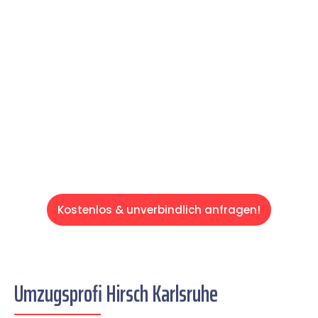
Expertenteam Ihren Umzug schnell, sicher
und effizient gestaltet. Lassen Sie uns den
schweren Teil übernehmen & freuen Sie sich
auf einen entspannten und kostengünstigen
Servive!
Kostenlos & unverbindlich anfragen!
Umzugsprofi Hirsch Karlsruhe