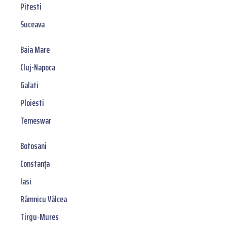
Pitesti
Suceava
Baia Mare
Cluj-Napoca
Galati
Ploiesti
Temeswar
Botosani
Constanța
Iasi
Râmnicu Vâlcea
Tirgu-Mures