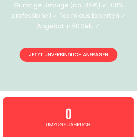
Günstige Umzüge (ab 149€) ✓ 100%
professionell ✓ Team aus Experten ✓
Angebot in 60 Sek. ✓
JETZT UNVERBINDLICH ANFRAGEN
0
UMZÜGE JÄHRLICH.