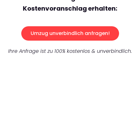
Kostenvoranschlag erhalten:
Umzug unverbindlich anfragen!
Ihre Anfrage ist zu 100% kostenlos & unverbindlich.
UNVERBINDLICHES ANGEBOT IN
UNTER 60 SEKUNDEN
:
Machen Sie sich bereit für einen
reibungslosen & sorgenfreien Umzug in
Karlsruhe: Erleben Sie, wie unser