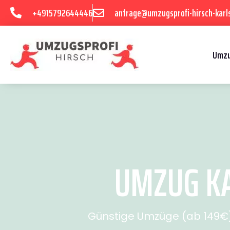
+4915792644446
anfrage@umzugsprofi-hirsch-karl
Umzu
UMZUG KA
Günstige Umzüge (ab 149€) 