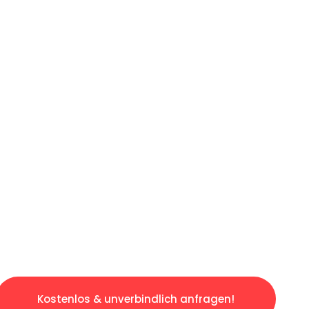
ICHES ANGEBOT IN
UNTER 60 S
gslosen & sorgenfreien Umzug in Karlsruhe: E
gestaltet. Lassen Sie uns den schweren Teil 
tspannten und kostengünstigen Servive!
Kostenlos & unverbindlich anfragen!