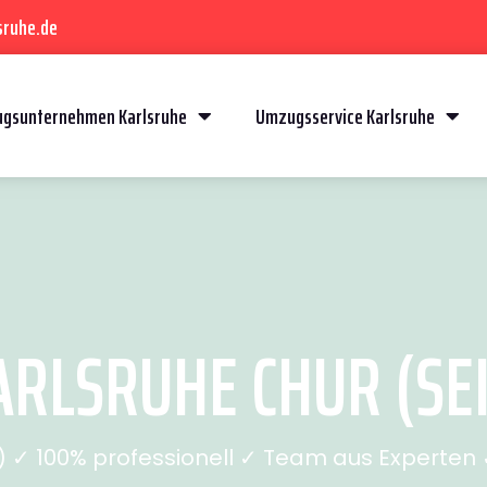
sruhe.de
gsunternehmen Karlsruhe
Umzugsservice Karlsruhe
RLSRUHE CHUR (SEI
✓ 100% professionell ✓ Team aus Experten ✓