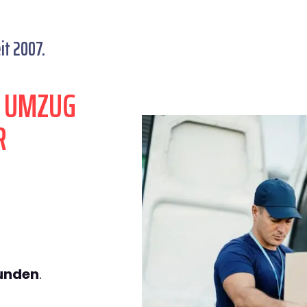
it 2007.
N UMZUG
R
tunden
.