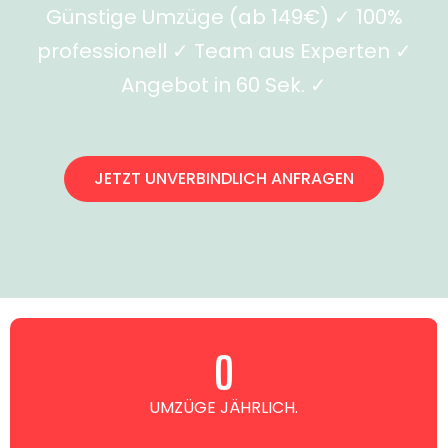
Günstige Umzüge (ab 149€) ✓ 100%
professionell ✓ Team aus Experten ✓
Angebot in 60 Sek. ✓
JETZT UNVERBINDLICH ANFRAGEN
0
UMZÜGE JÄHRLICH.