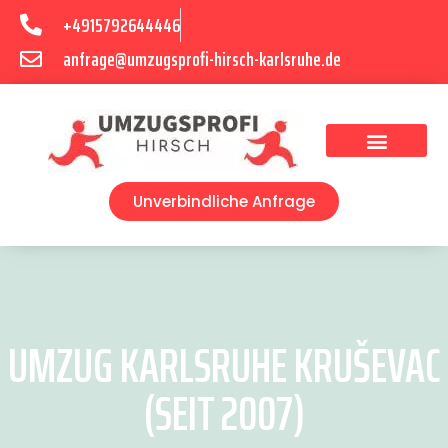
+4915792644446
anfrage@umzugsprofi-hirsch-karlsruhe.de
Umzugsunternehmen Karlsruhe
Umzugsservice Karlsruhe
Unverbindliche Anfrage
UMZUG KARLSRUHE KRUŠEVAC
(SEIT 2007)