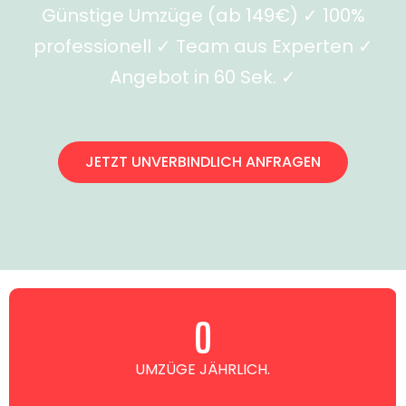
Günstige Umzüge (ab 149€) ✓ 100%
professionell ✓ Team aus Experten ✓
Angebot in 60 Sek. ✓
JETZT UNVERBINDLICH ANFRAGEN
0
UMZÜGE JÄHRLICH.