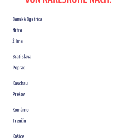
Banská Bystrica
Nitra
Žilina
Bratislava
Poprad
Kaschau
Prešov
Komárno
Trenčín
Košice