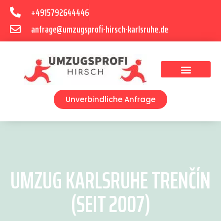
+4915792644446
anfrage@umzugsprofi-hirsch-karlsruhe.de
Umzugsunternehmen Karlsruhe
Umzugsservice Karlsruhe
Unverbindliche Anfrage
UMZUG KARLSRUHE TRENČÍN
(SEIT 2007)