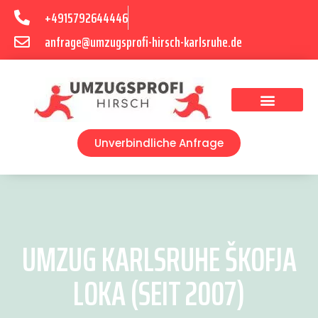
+4915792644446
anfrage@umzugsprofi-hirsch-karlsruhe.de
Umzugsunternehmen Karlsruhe
Umzugsservice Karlsruhe
Unverbindliche Anfrage
UMZUG KARLSRUHE ŠKOFJA
LOKA (SEIT 2007)