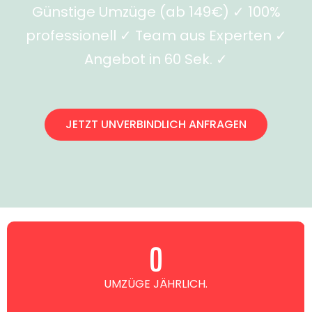
Günstige Umzüge (ab 149€) ✓ 100%
professionell ✓ Team aus Experten ✓
Angebot in 60 Sek. ✓
JETZT UNVERBINDLICH ANFRAGEN
0
UMZÜGE JÄHRLICH.