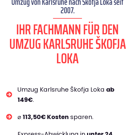
Umzug von Karlsruhe nach Škofja Loka seit
2007.
IHR FACHMANN FÜR DEN
UMZUG KARLSRUHE ŠKOFJA
LOKA
Umzug Karlsruhe Škofja Loka
ab
149€
.
⌀
113,50€ Kosten
sparen.
Express-Abwicklung in
unter 24