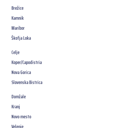
Brežice
Kamnik
Maribor
Škofja Loka
Celje
Koper/Capodistria
Nova Gorica
Slovenska Bistrica
Domžale
Kranj
Novo mesto
Velenje