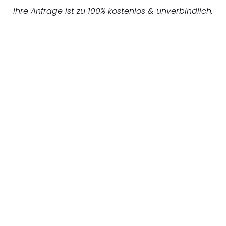
Ihre Anfrage ist zu 100% kostenlos & unverbindlich.
UNVERBINDLICHES ANGEBOT IN
UNTER 60 SEKUNDEN
:
Machen Sie sich bereit für einen
reibungslosen & sorgenfreien Umzug in
Karlsruhe: Erleben Sie, wie unser
Expertenteam Ihren Umzug schnell, sicher
und effizient gestaltet. Lassen Sie uns den
schweren Teil übernehmen & freuen Sie sich
auf einen entspannten und kostengünstigen