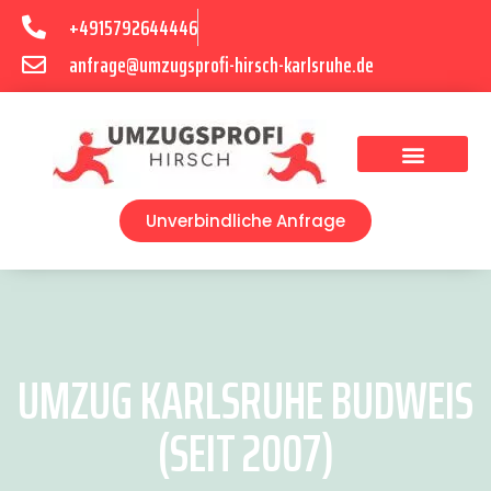
+4915792644446
anfrage@umzugsprofi-hirsch-karlsruhe.de
Umzugsunternehmen Karlsruhe
Umzugsservice Karlsruhe
Unverbindliche Anfrage
UMZUG KARLSRUHE BUDWEIS
(SEIT 2007)