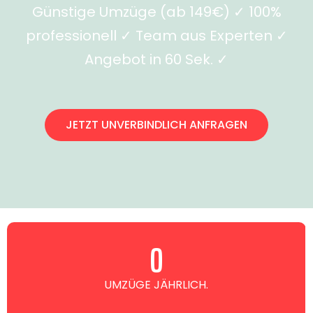
Günstige Umzüge (ab 149€) ✓ 100%
professionell ✓ Team aus Experten ✓
Angebot in 60 Sek. ✓
JETZT UNVERBINDLICH ANFRAGEN
0
UMZÜGE JÄHRLICH.