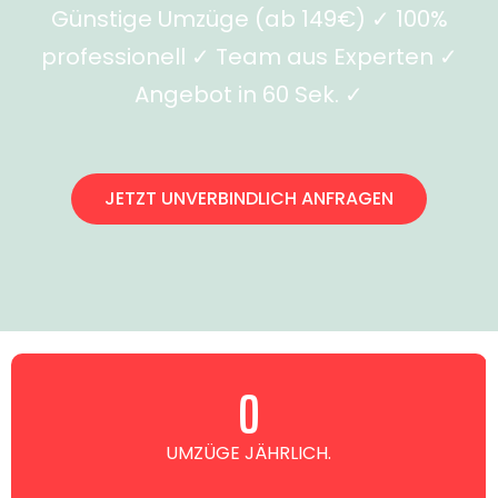
Günstige Umzüge (ab 149€) ✓ 100%
professionell ✓ Team aus Experten ✓
Angebot in 60 Sek. ✓
JETZT UNVERBINDLICH ANFRAGEN
0
UMZÜGE JÄHRLICH.