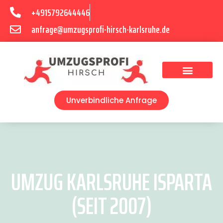
+4915792644446
anfrage@umzugsprofi-hirsch-karlsruhe.de
Umzugsunternehmen Karlsruhe
Umzugsservice Karlsruhe
Unverbindliche Anfrage
UMZUG KARLSRUHE ISPARTA
(SEIT 2007)