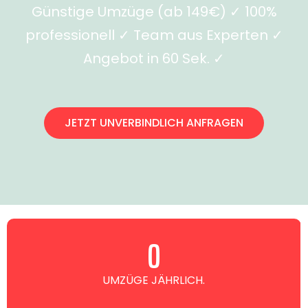
Günstige Umzüge (ab 149€) ✓ 100%
professionell ✓ Team aus Experten ✓
Angebot in 60 Sek. ✓
JETZT UNVERBINDLICH ANFRAGEN
0
UMZÜGE JÄHRLICH.