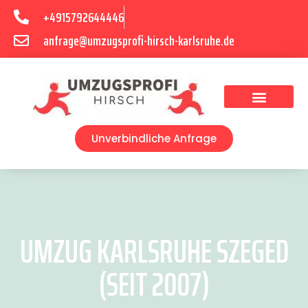
+4915792644446
anfrage@umzugsprofi-hirsch-karlsruhe.de
Umzugsunternehmen Karlsruhe
Umzugsservice Karlsruhe
Unverbindliche Anfrage
UMZUG KARLSRUHE SZEGED
(SEIT 2007)