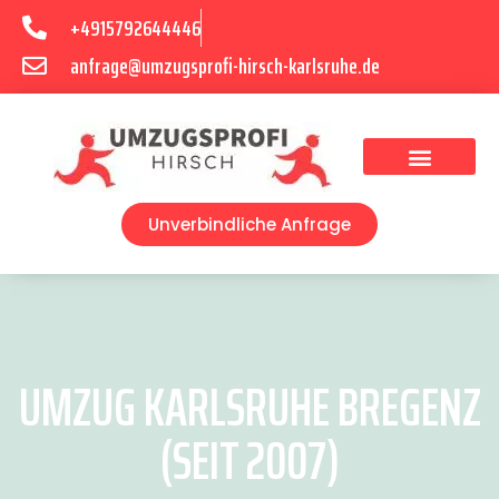
+4915792644446
anfrage@umzugsprofi-hirsch-karlsruhe.de
Umzugsunternehmen Karlsruhe
Umzugsservice Karlsruhe
Unverbindliche Anfrage
UMZUG KARLSRUHE BREGENZ
(SEIT 2007)