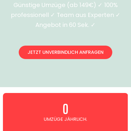
Günstige Umzüge (ab 149€) ✓ 100%
professionell ✓ Team aus Experten ✓
Angebot in 60 Sek. ✓
JETZT UNVERBINDLICH ANFRAGEN
0
UMZÜGE JÄHRLICH.