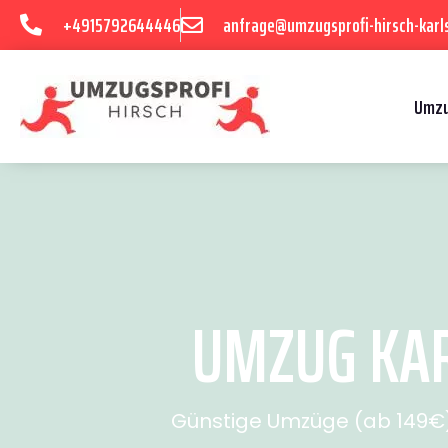
+4915792644446
anfrage@umzugsprofi-hirsch-karl
Umzu
UMZUG KAR
Günstige Umzüge (ab 149€) 