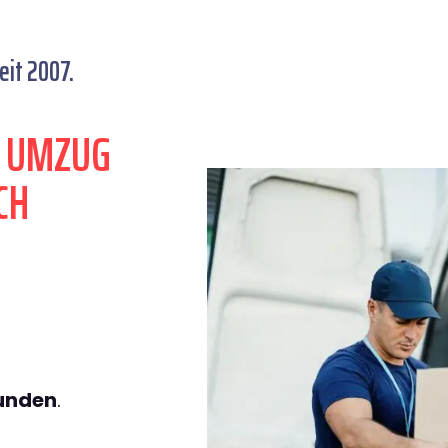
eit 2007.
N UMZUG
CH
tunden
.