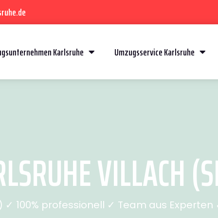
sruhe.de
gsunternehmen Karlsruhe
Umzugsservice Karlsruhe
LSRUHE VILLACH (SE
✓ 100% professionell ✓ Team aus Experten ✓