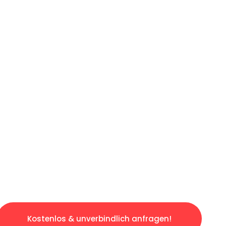
ICHES ANGEBOT IN
UNTER 60 S
gslosen & sorgenfreien Umzug in Karlsruhe: E
gestaltet. Lassen Sie uns den schweren Teil 
tspannten und kostengünstigen Servive!
Kostenlos & unverbindlich anfragen!