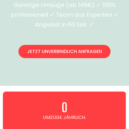
Günstige Umzüge (ab 149€) ✓ 100%
professionell ✓ Team aus Experten ✓
Angebot in 60 Sek. ✓
JETZT UNVERBINDLICH ANFRAGEN
0
UMZÜGE JÄHRLICH.