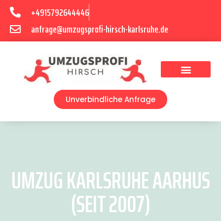
+4915792644446
anfrage@umzugsprofi-hirsch-karlsruhe.de
Umzugsunternehmen Karlsruhe
Umzugsservice Karlsruhe
Unverbindliche Anfrage
UMZUG KARLSRUHE AARHUS
(SEIT 2007)