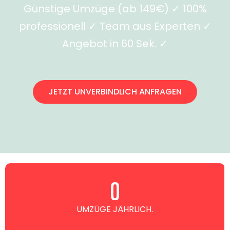
Günstige Umzüge (ab 149€) ✓ 100%
professionell ✓ Team aus Experten ✓
Angebot in 60 Sek. ✓
JETZT UNVERBINDLICH ANFRAGEN
0
UMZÜGE JÄHRLICH.