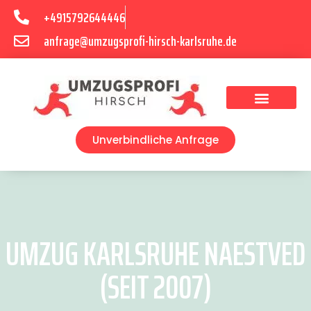
+4915792644446
anfrage@umzugsprofi-hirsch-karlsruhe.de
Umzugsunternehmen Karlsruhe
Umzugsservice Karlsruhe
Unverbindliche Anfrage
UMZUG KARLSRUHE NAESTVED
(SEIT 2007)