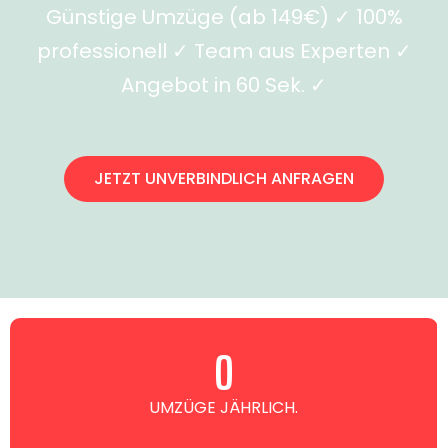
Günstige Umzüge (ab 149€) ✓ 100%
professionell ✓ Team aus Experten ✓
Angebot in 60 Sek. ✓
JETZT UNVERBINDLICH ANFRAGEN
0
UMZÜGE JÄHRLICH.