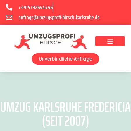
+4915792644446
anfrage@umzugsprofi-hirsch-karlsruhe.de
Umzugsunternehmen Karlsruhe
Umzugsservice Karlsruhe
Unverbindliche Anfrage
UMZUG KARLSRUHE FREDERICIA
(SEIT 2007)