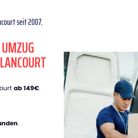
court seit 2007.
N UMZUG
LLANCOURT
court
ab 149€
.
tunden
.