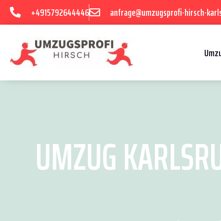
+4915792644446
anfrage@umzugsprofi-hirsch-karl
Umzu
UMZUG KARLSRU