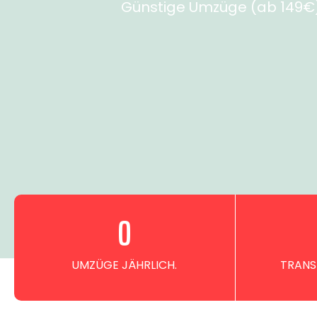
Günstige Umzüge (ab 149€) 
0
UMZÜGE JÄHRLICH.
TRANS