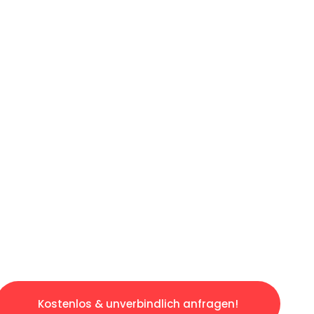
ICHES ANGEBOT IN
UNTER 60 S
gslosen & sorgenfreien Umzug in Karlsruhe: E
gestaltet. Lassen Sie uns den schweren Teil 
tspannten und kostengünstigen Servive!
Kostenlos & unverbindlich anfragen!