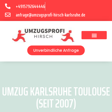
+4915792644446
anfrage@umzugsprofi-hirsch-karlsruhe.de
Umzugsunternehmen Karlsruhe
Umzugsservice Karlsruhe
Unverbindliche Anfrage
UMZUG KARLSRUHE TOULOUSE
(SEIT 2007)