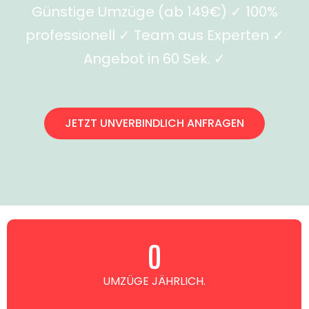
Günstige Umzüge (ab 149€) ✓ 100%
professionell ✓ Team aus Experten ✓
Angebot in 60 Sek. ✓
JETZT UNVERBINDLICH ANFRAGEN
0
UMZÜGE JÄHRLICH.