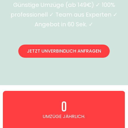
Günstige Umzüge (ab 149€) ✓ 100%
professionell ✓ Team aus Experten ✓
Angebot in 60 Sek. ✓
JETZT UNVERBINDLICH ANFRAGEN
0
UMZÜGE JÄHRLICH.