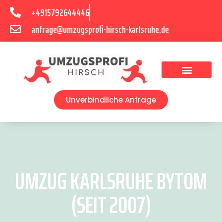
+4915792644446
anfrage@umzugsprofi-hirsch-karlsruhe.de
Umzugsunternehmen Karlsruhe
Umzugsservice Karlsruhe
Unverbindliche Anfrage
UMZUG KARLSRUHE BYTOM
(SEIT 2007)