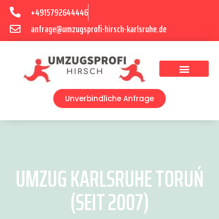
+4915792644446
anfrage@umzugsprofi-hirsch-karlsruhe.de
Umzugsunternehmen Karlsruhe
Umzugsservice Karlsruhe
Unverbindliche Anfrage
UMZUG KARLSRUHE TORUŃ
(SEIT 2007)