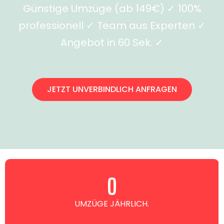
Günstige Umzüge (ab 149€) ✓ 100%
professionell ✓ Team aus Experten ✓
Angebot in 60 Sek. ✓
JETZT UNVERBINDLICH ANFRAGEN
0
UMZÜGE JÄHRLICH.