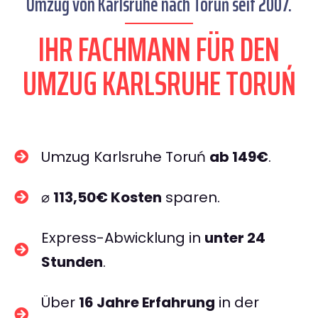
Umzug von Karlsruhe nach Toruń seit 2007.
IHR FACHMANN FÜR DEN
UMZUG KARLSRUHE TORUŃ
Umzug Karlsruhe Toruń
ab 149€
.
⌀
113,50€ Kosten
sparen.
Express-Abwicklung in
unter 24
Stunden
.
Über
16 Jahre Erfahrung
in der