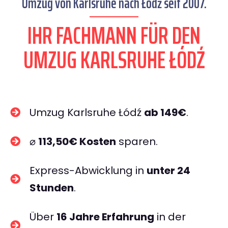
Umzug von Karlsruhe nach Łódź seit 2007.
IHR FACHMANN FÜR DEN
UMZUG KARLSRUHE ŁÓDŹ
Umzug Karlsruhe Łódź
ab 149€
.
⌀
113,50€ Kosten
sparen.
Express-Abwicklung in
unter 24
Stunden
.
Über
16 Jahre Erfahrung
in der