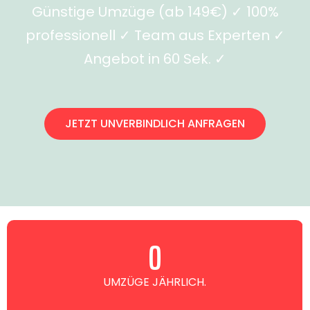
Günstige Umzüge (ab 149€) ✓ 100%
professionell ✓ Team aus Experten ✓
Angebot in 60 Sek. ✓
JETZT UNVERBINDLICH ANFRAGEN
0
UMZÜGE JÄHRLICH.