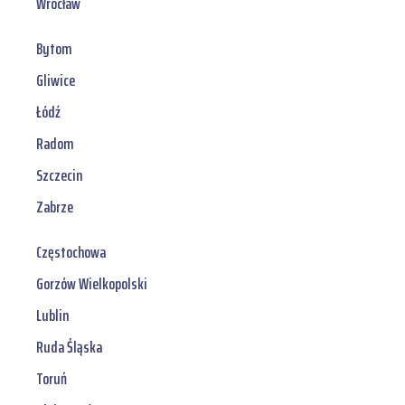
Wrocław
Bytom
Gliwice
Łódź
Radom
Szczecin
Zabrze
Częstochowa
Gorzów Wielkopolski
Lublin
Ruda Śląska
Toruń