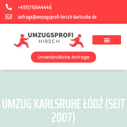
+4915792644446
anfrage@umzugsprofi-hirsch-karlsruhe.de
Umzugsunternehmen Karlsruhe
Umzugsservice Karlsruhe
Unverbindliche Anfrage
UMZUG KARLSRUHE ŁÓDŹ (SEIT
2007)