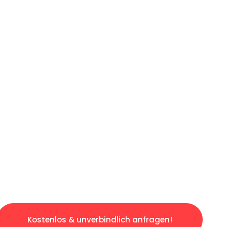
ICHES ANGEBOT IN
UNTER 60 S
gslosen & sorgenfreien Umzug in Karlsruhe: E
gestaltet. Lassen Sie uns den schweren Teil 
tspannten und kostengünstigen Servive!
Kostenlos & unverbindlich anfragen!