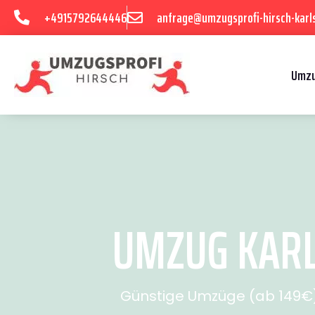
+4915792644446
anfrage@umzugsprofi-hirsch-karl
Umzu
UMZUG KARL
Günstige Umzüge (ab 149€) 