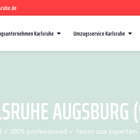
sruhe.de
gsunternehmen Karlsruhe
Umzugsservice Karlsruhe
SRUHE AUGSBURG (S
✓ 100% professionell ✓ Team aus Experten ✓