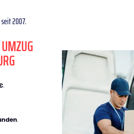
seit 2007.
N UMZUG
URG
€
.
tunden
.