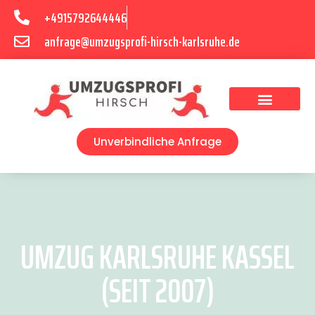
+4915792644446
anfrage@umzugsprofi-hirsch-karlsruhe.de
Umzugsunternehmen Karlsruhe
Umzugsservice Karlsruhe
Unverbindliche Anfrage
UMZUG KARLSRUHE KASSEL
(SEIT 2007)