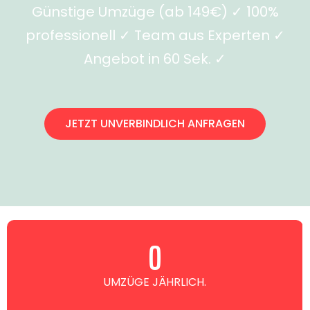
Günstige Umzüge (ab 149€) ✓ 100%
professionell ✓ Team aus Experten ✓
Angebot in 60 Sek. ✓
JETZT UNVERBINDLICH ANFRAGEN
0
UMZÜGE JÄHRLICH.