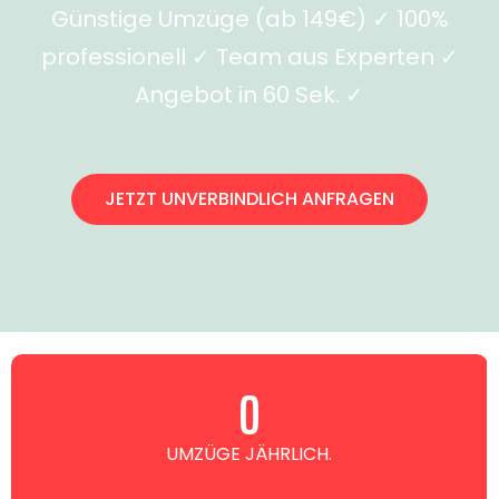
Günstige Umzüge (ab 149€) ✓ 100%
professionell ✓ Team aus Experten ✓
Angebot in 60 Sek. ✓
JETZT UNVERBINDLICH ANFRAGEN
0
UMZÜGE JÄHRLICH.