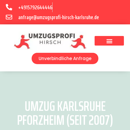
+4915792644446
anfrage@umzugsprofi-hirsch-karlsruhe.de
Umzugsunternehmen Karlsruhe
Umzugsservice Karlsruhe
Unverbindliche Anfrage
UMZUG KARLSRUHE
PFORZHEIM (SEIT 2007)