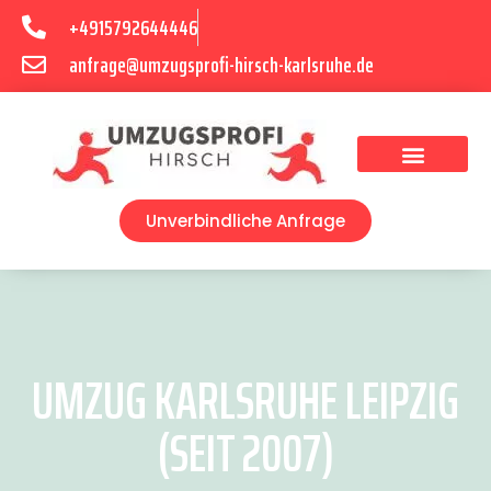
+4915792644446
anfrage@umzugsprofi-hirsch-karlsruhe.de
Umzugsunternehmen Karlsruhe
Umzugsservice Karlsruhe
Unverbindliche Anfrage
UMZUG KARLSRUHE LEIPZIG
(SEIT 2007)