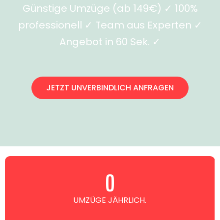
Günstige Umzüge (ab 149€) ✓ 100%
professionell ✓ Team aus Experten ✓
Angebot in 60 Sek. ✓
JETZT UNVERBINDLICH ANFRAGEN
0
UMZÜGE JÄHRLICH.