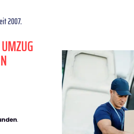
eit 2007.
N UMZUG
IN
tunden
.