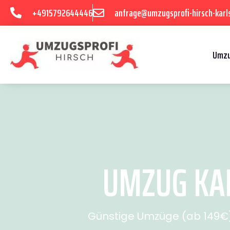
+4915792644446
anfrage@umzugsprofi-hirsch-karl
Umzu
UMZUG KAR
Günstige Umzüge (ab 149€) 