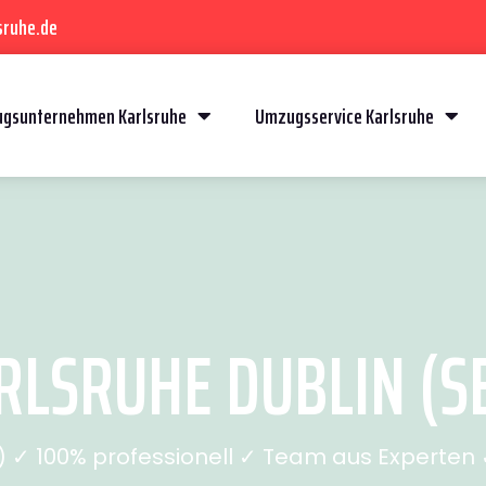
sruhe.de
gsunternehmen Karlsruhe
Umzugsservice Karlsruhe
LSRUHE DUBLIN (SE
✓ 100% professionell ✓ Team aus Experten ✓