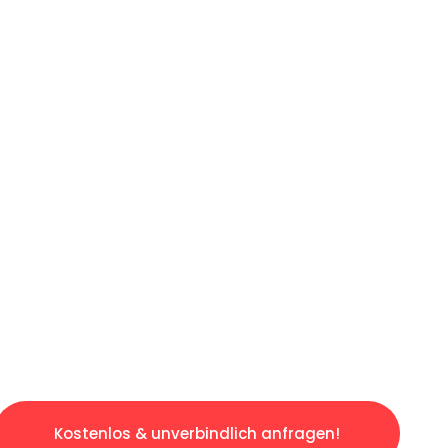
ICHES ANGEBOT IN
UNTER 60 S
gslosen & sorgenfreien Umzug in Karlsruhe: E
gestaltet. Lassen Sie uns den schweren Teil 
tspannten und kostengünstigen Servive!
Kostenlos & unverbindlich anfragen!