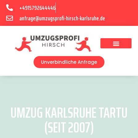
+4915792644446
anfrage@umzugsprofi-hirsch-karlsruhe.de
Umzugsunternehmen Karlsruhe
Umzugsservice Karlsruhe
Unverbindliche Anfrage
UMZUG KARLSRUHE TARTU
(SEIT 2007)