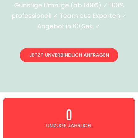
Günstige Umzüge (ab 149€) ✓ 100%
professionell ✓ Team aus Experten ✓
Angebot in 60 Sek. ✓
JETZT UNVERBINDLICH ANFRAGEN
0
UMZÜGE JÄHRLICH.