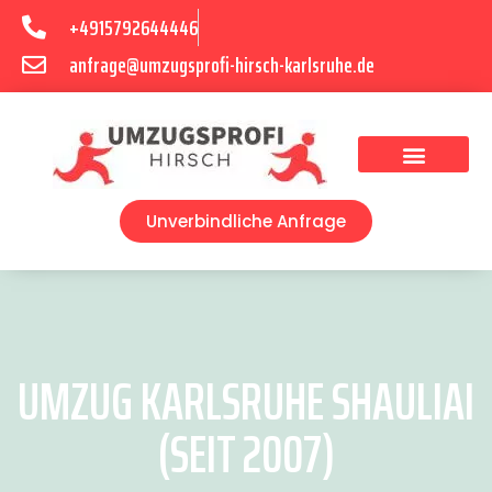
+4915792644446
anfrage@umzugsprofi-hirsch-karlsruhe.de
Umzugsunternehmen Karlsruhe
Umzugsservice Karlsruhe
Unverbindliche Anfrage
UMZUG KARLSRUHE SHAULIAI
(SEIT 2007)