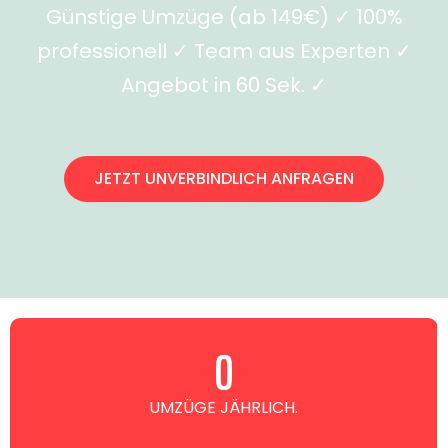
Günstige Umzüge (ab 149€) ✓ 100%
professionell ✓ Team aus Experten ✓
Angebot in 60 Sek. ✓
JETZT UNVERBINDLICH ANFRAGEN
0
UMZÜGE JÄHRLICH.