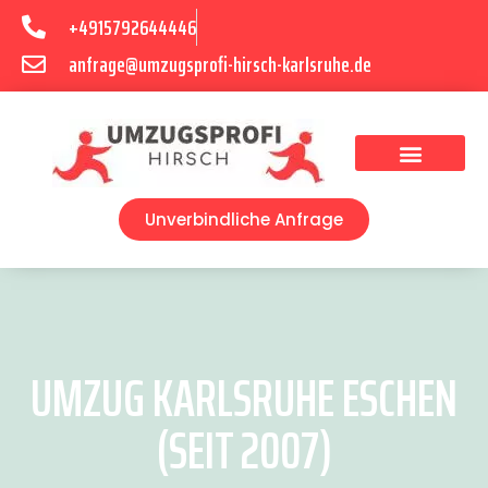
+4915792644446
anfrage@umzugsprofi-hirsch-karlsruhe.de
Umzugsunternehmen Karlsruhe
Umzugsservice Karlsruhe
Unverbindliche Anfrage
UMZUG KARLSRUHE ESCHEN
(SEIT 2007)