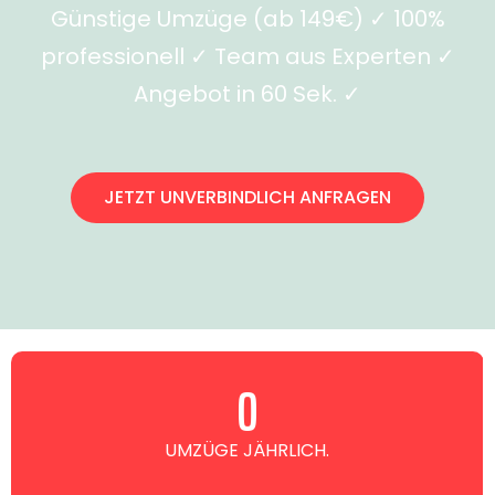
Günstige Umzüge (ab 149€) ✓ 100%
professionell ✓ Team aus Experten ✓
Angebot in 60 Sek. ✓
JETZT UNVERBINDLICH ANFRAGEN
0
UMZÜGE JÄHRLICH.