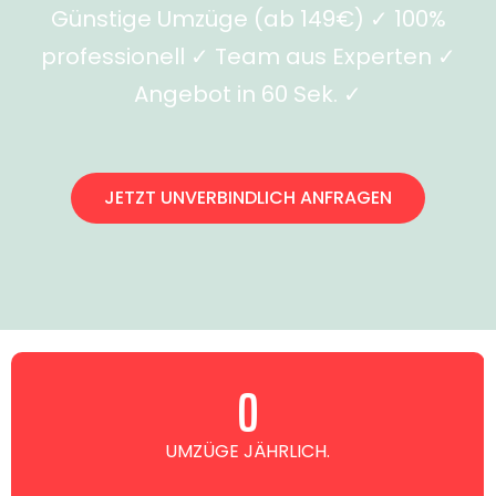
Günstige Umzüge (ab 149€) ✓ 100%
professionell ✓ Team aus Experten ✓
Angebot in 60 Sek. ✓
JETZT UNVERBINDLICH ANFRAGEN
0
UMZÜGE JÄHRLICH.