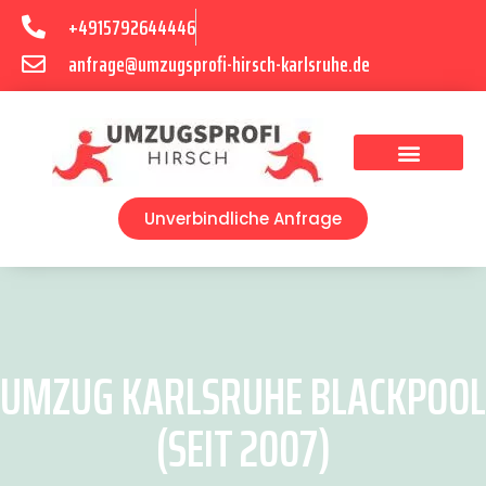
+4915792644446
anfrage@umzugsprofi-hirsch-karlsruhe.de
Umzugsunternehmen Karlsruhe
Umzugsservice Karlsruhe
Unverbindliche Anfrage
UMZUG KARLSRUHE BLACKPOOL
(SEIT 2007)