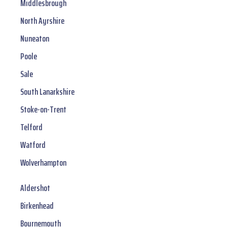
Middlesbrough
North Ayrshire
Nuneaton
Poole
Sale
South Lanarkshire
Stoke-on-Trent
Telford
Watford
Wolverhampton
Aldershot
Birkenhead
Bournemouth