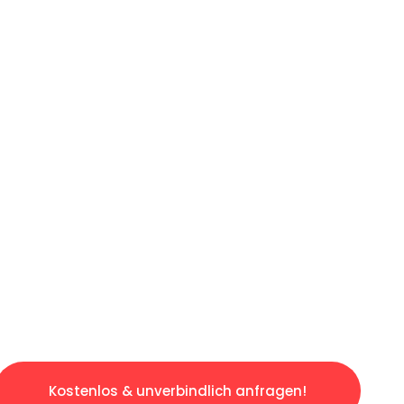
ICHES ANGEBOT IN
UNTER 60 S
gslosen & sorgenfreien Umzug in Karlsruhe: E
gestaltet. Lassen Sie uns den schweren Teil 
tspannten und kostengünstigen Servive!
Kostenlos & unverbindlich anfragen!