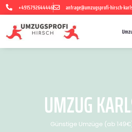
+4915792644446
anfrage@umzugsprofi-hirsch-karl
Umzu
UMZUG KARLS
Günstige Umzüge (ab 149€) 