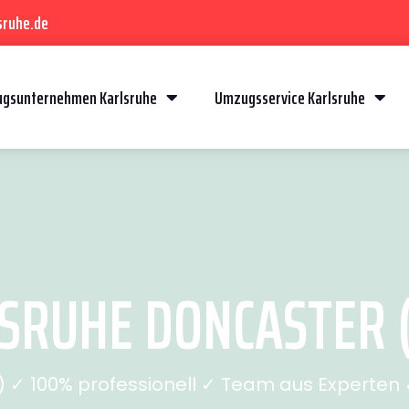
sruhe.de
gsunternehmen Karlsruhe
Umzugsservice Karlsruhe
RUHE DONCASTER (
✓ 100% professionell ✓ Team aus Experten ✓