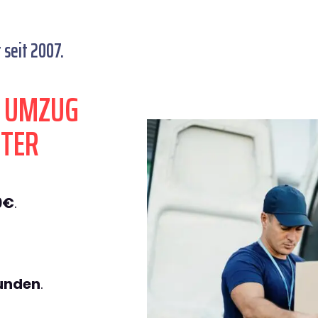
seit 2007.
N UMZUG
STER
9€
.
tunden
.