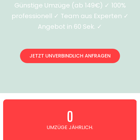
Günstige Umzüge (ab 149€) ✓ 100%
professionell ✓ Team aus Experten ✓
Angebot in 60 Sek. ✓
JETZT UNVERBINDLICH ANFRAGEN
0
UMZÜGE JÄHRLICH.