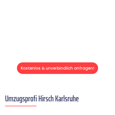
und effizient gestaltet. Lassen Sie uns den
schweren Teil übernehmen & freuen Sie sich
auf einen entspannten und kostengünstigen
Servive!
Kostenlos & unverbindlich anfragen!
Umzugsprofi Hirsch Karlsruhe