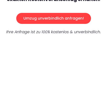
Umzug unverbindlich anfragen!
Ihre Anfrage ist zu 100% kostenlos & unverbindlich.
UNVERBINDLICHES ANGEBOT IN
UNTER 60 SEKUNDEN
:
Machen Sie sich bereit für einen
reibungslosen & sorgenfreien Umzug in
Karlsruhe: Erleben Sie, wie unser
Expertenteam Ihren Umzug schnell, sicher