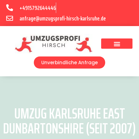
+4915792644446
anfrage@umzugsprofi-hirsch-karlsruhe.de
Umzugsunternehmen Karlsruhe
Umzugsservice Karlsruhe
Unverbindliche Anfrage
UMZUG KARLSRUHE EAST
DUNBARTONSHIRE (SEIT 2007)