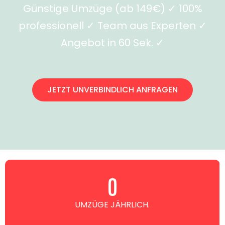
Günstige Umzüge (ab 149€) ✓ 100%
professionell ✓ Team aus Experten ✓
Angebot in 60 Sek. ✓
JETZT UNVERBINDLICH ANFRAGEN
0
UMZÜGE JÄHRLICH.