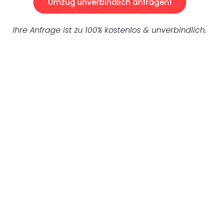
Umzug unverbindlich anfragen!
Ihre Anfrage ist zu 100% kostenlos & unverbindlich.
UNVERBINDLICHES ANGEBOT IN
UNTER 60 SEKUNDEN
:
Machen Sie sich bereit für einen
reibungslosen & sorgenfreien Umzug in
Karlsruhe: Erleben Sie, wie unser
Expertenteam Ihren Umzug schnell, sicher
und effizient gestaltet. Lassen Sie uns den
schweren Teil übernehmen & freuen Sie sich