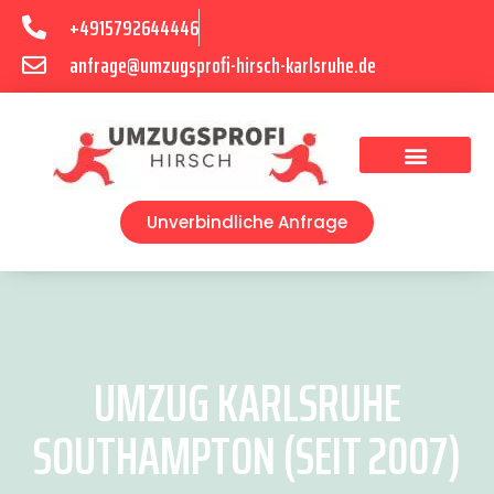
+4915792644446
anfrage@umzugsprofi-hirsch-karlsruhe.de
Umzugsunternehmen Karlsruhe
Umzugsservice Karlsruhe
Unverbindliche Anfrage
UMZUG KARLSRUHE
SOUTHAMPTON (SEIT 2007)