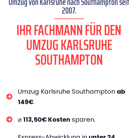
Umzug von Karlsruhe nach Southampton seit
2007.
IHR FACHMANN FÜR DEN
UMZUG KARLSRUHE
SOUTHAMPTON
Umzug Karlsruhe Southampton
ab
149€
.
⌀
113,50€ Kosten
sparen.
Express-Abwicklung in
unter 24