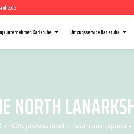
sruhe.de
gsunternehmen Karlsruhe
Umzugsservice Karlsruhe
 NORTH LANARKSHI
✓ 100% professionell ✓ Team aus Experten ✓