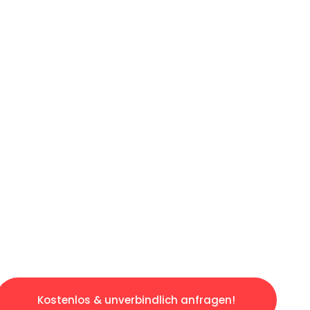
ICHES ANGEBOT IN
UNTER 60 S
gslosen & sorgenfreien Umzug in Karlsruhe: E
gestaltet. Lassen Sie uns den schweren Teil 
tspannten und kostengünstigen Servive!
Kostenlos & unverbindlich anfragen!