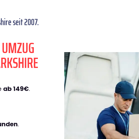
ire seit 2007.
N UMZUG
RKSHIRE
e
ab 149€
.
tunden
.