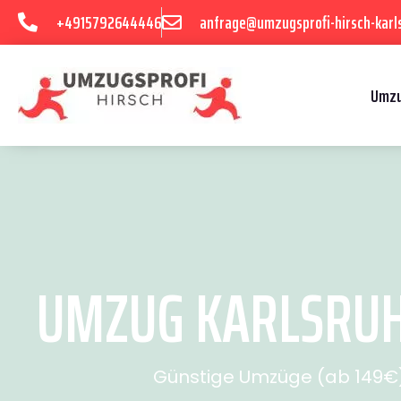
+4915792644446
anfrage@umzugsprofi-hirsch-karl
Umzu
UMZUG KARLSRUHE
Günstige Umzüge (ab 149€) 