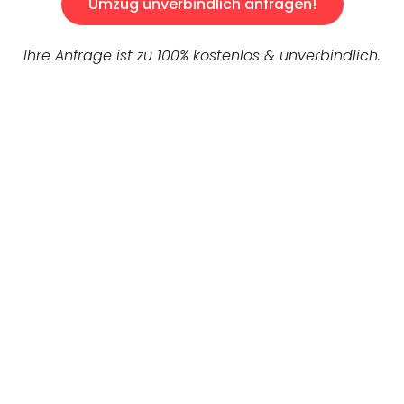
Umzug unverbindlich anfragen!
Ihre Anfrage ist zu 100% kostenlos & unverbindlich.
UNVERBINDLICHES ANGEBOT IN
UNTER 60 SEKUNDEN
:
Machen Sie sich bereit für einen
reibungslosen & sorgenfreien Umzug in
Karlsruhe: Erleben Sie, wie unser
Expertenteam Ihren Umzug schnell, sicher
und effizient gestaltet. Lassen Sie uns den
schweren Teil übernehmen & freuen Sie sich