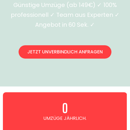
Günstige Umzüge (ab 149€) ✓ 100%
professionell ✓ Team aus Experten ✓
Angebot in 60 Sek. ✓
JETZT UNVERBINDLICH ANFRAGEN
0
UMZÜGE JÄHRLICH.