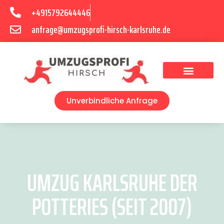
+4915792644446
anfrage@umzugsprofi-hirsch-karlsruhe.de
Umzugsunternehmen Karlsruhe
Umzugsservice Karlsruhe
Unverbindliche Anfrage
UMZUG KARLSRUHE DER
POTTERIES (SEIT 2007)