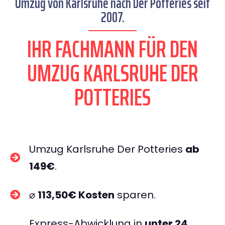
Umzug von Karlsruhe nach Der Potteries seit
2007.
IHR FACHMANN FÜR DEN
UMZUG KARLSRUHE DER
POTTERIES
Umzug Karlsruhe Der Potteries
ab
149€
.
⌀
113,50€ Kosten
sparen.
Express-Abwicklung in
unter 24