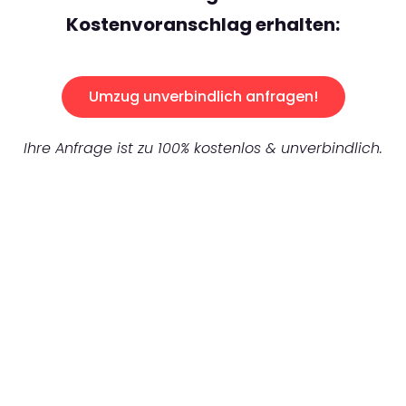
Kostenvoranschlag erhalten:
Umzug unverbindlich anfragen!
Ihre Anfrage ist zu 100% kostenlos & unverbindlich.
UNVERBINDLICHES ANGEBOT IN
UNTER 60 SEKUNDEN
:
Machen Sie sich bereit für einen
reibungslosen & sorgenfreien Umzug in
Karlsruhe: Erleben Sie, wie unser