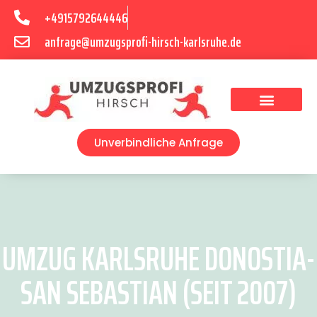
+4915792644446
anfrage@umzugsprofi-hirsch-karlsruhe.de
Umzugsunternehmen Karlsruhe
Umzugsservice Karlsruhe
Unverbindliche Anfrage
UMZUG KARLSRUHE DONOSTIA-
SAN SEBASTIAN (SEIT 2007)