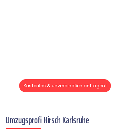
Expertenteam Ihren Umzug schnell, sicher
und effizient gestaltet. Lassen Sie uns den
schweren Teil übernehmen & freuen Sie sich
auf einen entspannten und kostengünstigen
Servive!
Kostenlos & unverbindlich anfragen!
Umzugsprofi Hirsch Karlsruhe