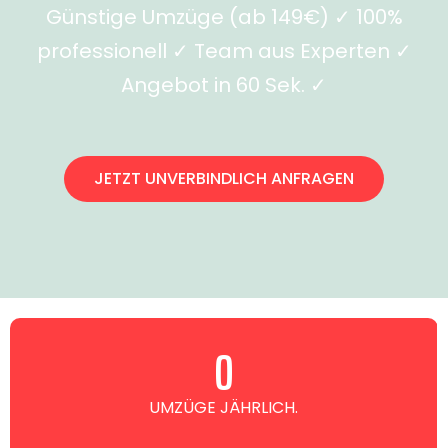
Günstige Umzüge (ab 149€) ✓ 100%
professionell ✓ Team aus Experten ✓
Angebot in 60 Sek. ✓
JETZT UNVERBINDLICH ANFRAGEN
0
UMZÜGE JÄHRLICH.