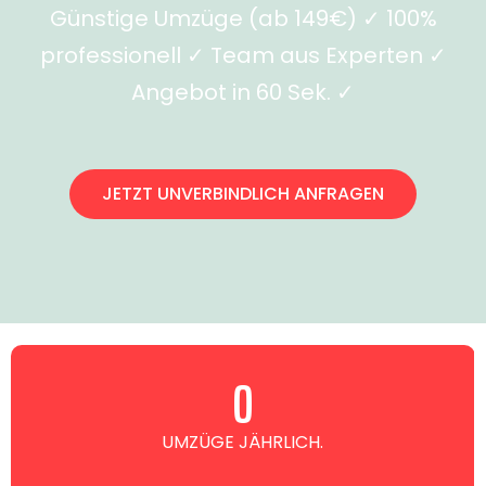
Günstige Umzüge (ab 149€) ✓ 100%
professionell ✓ Team aus Experten ✓
Angebot in 60 Sek. ✓
JETZT UNVERBINDLICH ANFRAGEN
0
UMZÜGE JÄHRLICH.