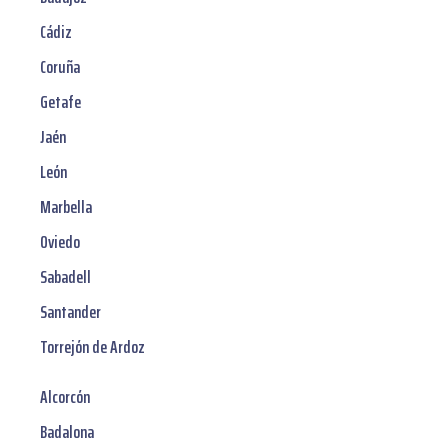
Cádiz
Coruña
Getafe
Jaén
León
Marbella
Oviedo
Sabadell
Santander
Torrejón de Ardoz
Alcorcón
Badalona