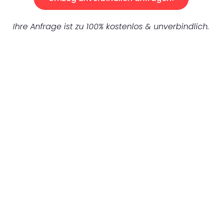
Ihre Anfrage ist zu 100% kostenlos & unverbindlich.
UNVERBINDLICHES ANGEBOT IN
UNTER 60 SEKUNDEN
:
Machen Sie sich bereit für einen
reibungslosen & sorgenfreien Umzug in
Karlsruhe: Erleben Sie, wie unser
Expertenteam Ihren Umzug schnell, sicher
und effizient gestaltet. Lassen Sie uns den
schweren Teil übernehmen & freuen Sie sich