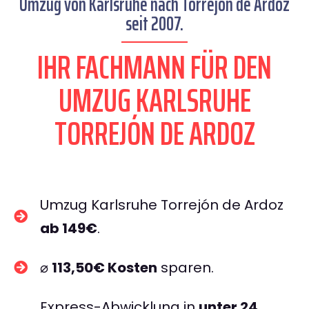
Umzug von Karlsruhe nach Torrejón de Ardoz
seit 2007.
IHR FACHMANN FÜR DEN
UMZUG KARLSRUHE
TORREJÓN DE ARDOZ
Umzug Karlsruhe Torrejón de Ardoz
ab 149€
.
⌀
113,50€ Kosten
sparen.
Express-Abwicklung in
unter 24