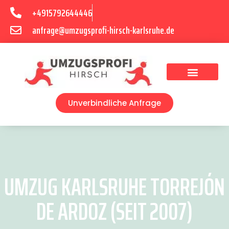
+4915792644446
anfrage@umzugsprofi-hirsch-karlsruhe.de
Umzugsunternehmen Karlsruhe
Umzugsservice Karlsruhe
Unverbindliche Anfrage
UMZUG KARLSRUHE TORREJÓN
DE ARDOZ (SEIT 2007)