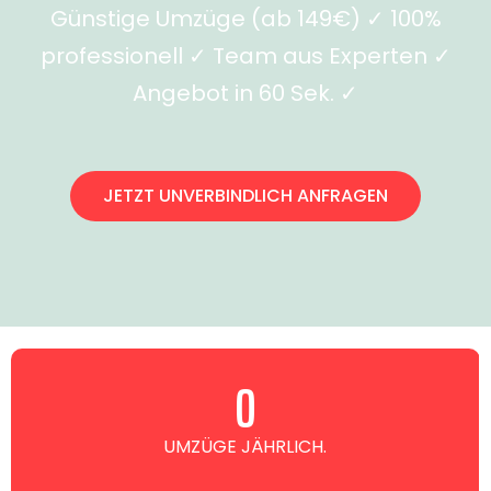
Günstige Umzüge (ab 149€) ✓ 100%
professionell ✓ Team aus Experten ✓
Angebot in 60 Sek. ✓
JETZT UNVERBINDLICH ANFRAGEN
0
UMZÜGE JÄHRLICH.