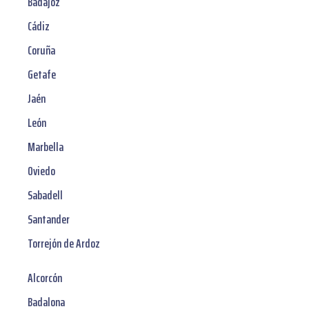
Badajoz
Cádiz
Coruña
Getafe
Jaén
León
Marbella
Oviedo
Sabadell
Santander
Torrejón de Ardoz
Alcorcón
Badalona