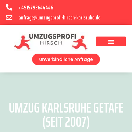
+4915792644446
anfrage@umzugsprofi-hirsch-karlsruhe.de
Umzugsunternehmen Karlsruhe
Umzugsservice Karlsruhe
Unverbindliche Anfrage
UMZUG KARLSRUHE GETAFE
(SEIT 2007)