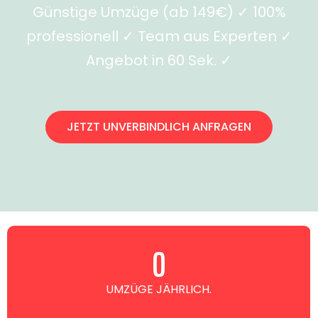
Günstige Umzüge (ab 149€) ✓ 100%
professionell ✓ Team aus Experten ✓
Angebot in 60 Sek. ✓
JETZT UNVERBINDLICH ANFRAGEN
0
UMZÜGE JÄHRLICH.