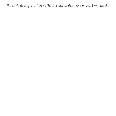
Ihre Anfrage ist zu 100% kostenlos & unverbindlich.
UNVERBINDLICHES ANGEBOT IN
UNTER 60 SEKUNDEN
:
Machen Sie sich bereit für einen
reibungslosen & sorgenfreien Umzug in
Karlsruhe: Erleben Sie, wie unser
Expertenteam Ihren Umzug schnell, sicher
und effizient gestaltet. Lassen Sie uns den
schweren Teil übernehmen & freuen Sie sich
auf einen entspannten und kostengünstigen