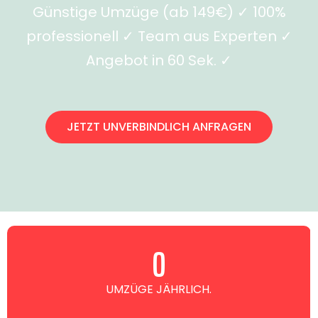
Günstige Umzüge (ab 149€) ✓ 100%
professionell ✓ Team aus Experten ✓
Angebot in 60 Sek. ✓
JETZT UNVERBINDLICH ANFRAGEN
0
UMZÜGE JÄHRLICH.