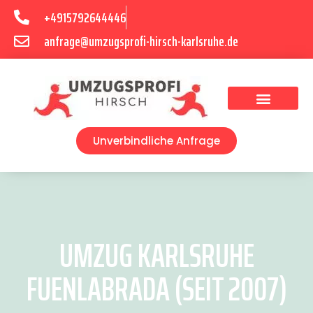
+4915792644446
anfrage@umzugsprofi-hirsch-karlsruhe.de
Umzugsunternehmen Karlsruhe
Umzugsservice Karlsruhe
Unverbindliche Anfrage
UMZUG KARLSRUHE
FUENLABRADA (SEIT 2007)