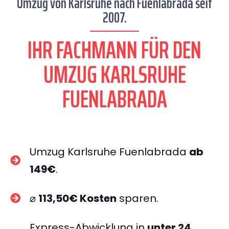
Umzug von Karlsruhe nach Fuenlabrada seit
2007.
IHR FACHMANN FÜR DEN
UMZUG KARLSRUHE
FUENLABRADA
Umzug Karlsruhe Fuenlabrada
ab
149€
.
⌀
113,50€ Kosten
sparen.
Express-Abwicklung in
unter 24