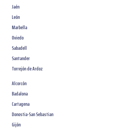
Jaén
León
Marbella
Oviedo
Sabadell
Santander
Torrejón de Ardoz
Alcorcón
Badalona
Cartagena
Donostia-San Sebastian
Gijón