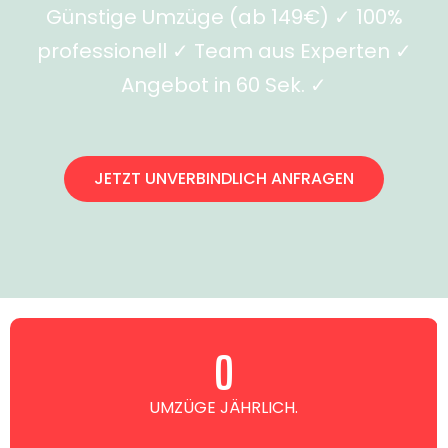
Günstige Umzüge (ab 149€) ✓ 100%
professionell ✓ Team aus Experten ✓
Angebot in 60 Sek. ✓
JETZT UNVERBINDLICH ANFRAGEN
0
UMZÜGE JÄHRLICH.