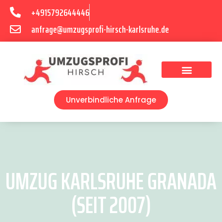
+4915792644446
anfrage@umzugsprofi-hirsch-karlsruhe.de
Umzugsunternehmen Karlsruhe
Umzugsservice Karlsruhe
Unverbindliche Anfrage
UMZUG KARLSRUHE GRANADA
(SEIT 2007)