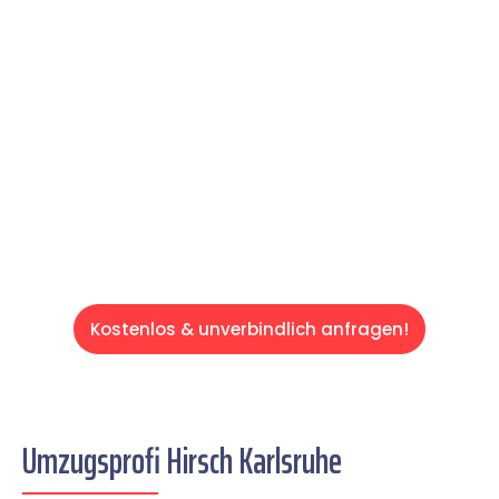
Expertenteam Ihren Umzug schnell, sicher
und effizient gestaltet. Lassen Sie uns den
schweren Teil übernehmen & freuen Sie sich
auf einen entspannten und kostengünstigen
Servive!
Kostenlos & unverbindlich anfragen!
Umzugsprofi Hirsch Karlsruhe