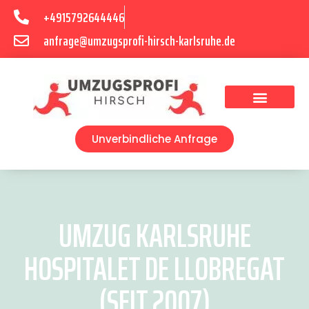
+4915792644446
anfrage@umzugsprofi-hirsch-karlsruhe.de
Umzugsunternehmen Karlsruhe
Umzugsservice Karlsruhe
Unverbindliche Anfrage
UMZUG KARLSRUHE
HOSPITALET DE LLOBREGAT
(SEIT 2007)