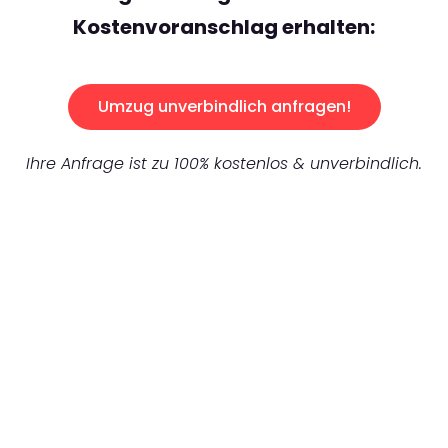
Kostenvoranschlag erhalten:
Umzug unverbindlich anfragen!
Ihre Anfrage ist zu 100% kostenlos & unverbindlich.
UNVERBINDLICHES ANGEBOT IN
UNTER 60 SEKUNDEN
:
Machen Sie sich bereit für einen
reibungslosen & sorgenfreien Umzug in
Karlsruhe: Erleben Sie, wie unser