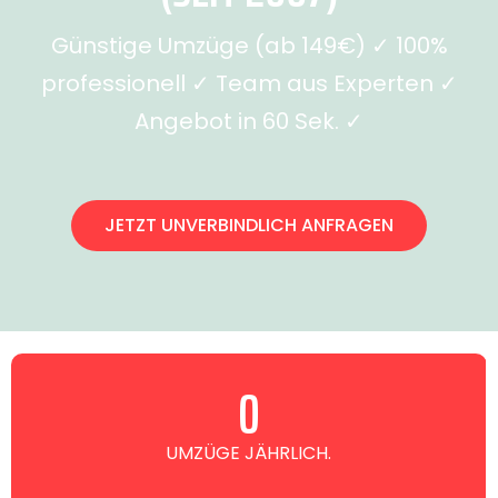
Günstige Umzüge (ab 149€) ✓ 100%
professionell ✓ Team aus Experten ✓
Angebot in 60 Sek. ✓
JETZT UNVERBINDLICH ANFRAGEN
0
UMZÜGE JÄHRLICH.