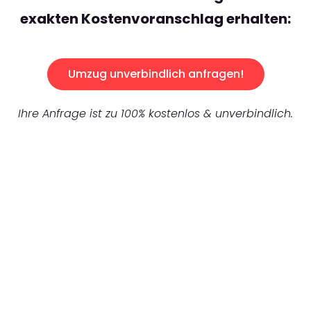
exakten Kostenvoranschlag erhalten:
Umzug unverbindlich anfragen!
Ihre Anfrage ist zu 100% kostenlos & unverbindlich.
UNVERBINDLICHES ANGEBOT IN
UNTER 60 SEKUNDEN
:
Machen Sie sich bereit für einen
reibungslosen & sorgenfreien Umzug in
Karlsruhe: Erleben Sie, wie unser