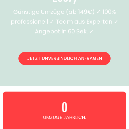
Günstige Umzüge (ab 149€) ✓ 100%
professionell ✓ Team aus Experten ✓
Angebot in 60 Sek. ✓
JETZT UNVERBINDLICH ANFRAGEN
0
UMZÜGE JÄHRLICH.