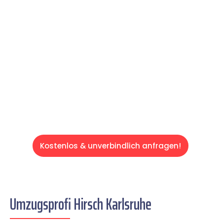
Expertenteam Ihren Umzug schnell, sicher
und effizient gestaltet. Lassen Sie uns den
schweren Teil übernehmen & freuen Sie sich
auf einen entspannten und kostengünstigen
Servive!
Kostenlos & unverbindlich anfragen!
Umzugsprofi Hirsch Karlsruhe